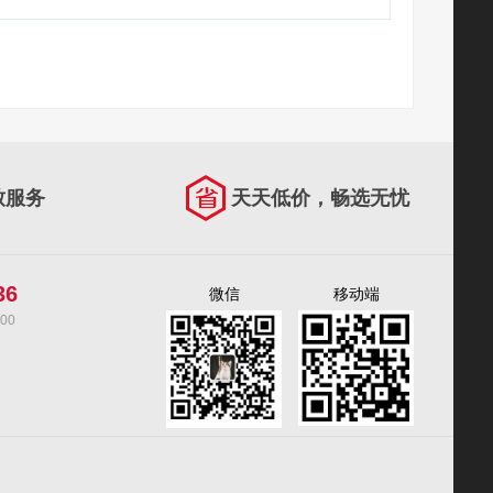
致服务
天天低价，畅选无忧
36
微信
移动端
00